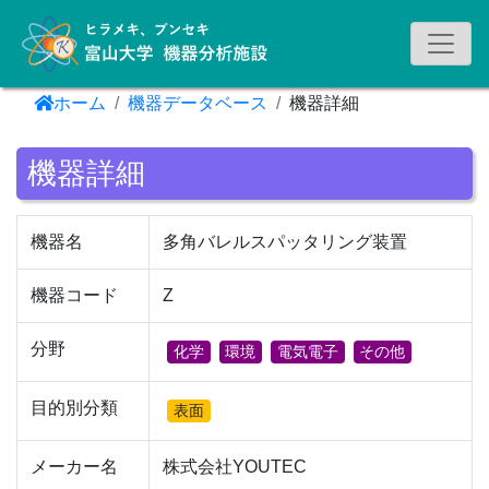
機器データベース
ホーム
機器データベース
機器詳細
機器詳細
機器名
多角バレルスパッタリング装置
機器コード
Z
分野
化学
環境
電気電子
その他
目的別分類
表面
メーカー名
株式会社YOUTEC